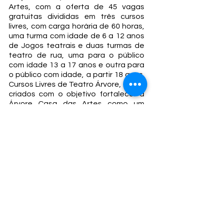
Artes, com a oferta de 45 vagas
gratuitas divididas em três cursos
livres, com carga horária de 60 horas,
uma turma com idade de 6 a 12 anos
de Jogos teatrais e duas turmas de
teatro de rua, uma para o público
com idade 13 a 17 anos e outra para
o público com idade, a partir 18 anos.
Cursos Livres de Teatro Árvore, foram
criados com o objetivo fortalecer a
Árvore Casa das Artes como um
espaço de referência de
sensibilização, de iniciação e de
formação no campo das artes da
cena.
arvorecasadasartes@gmail.com