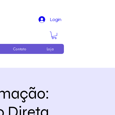
Login
Contato
Loja
imação:
 Direta