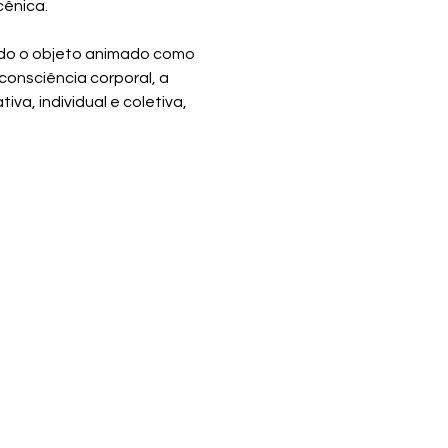
cênica.
ndo o objeto animado como 
consciência corporal, a 
va, individual e coletiva, 