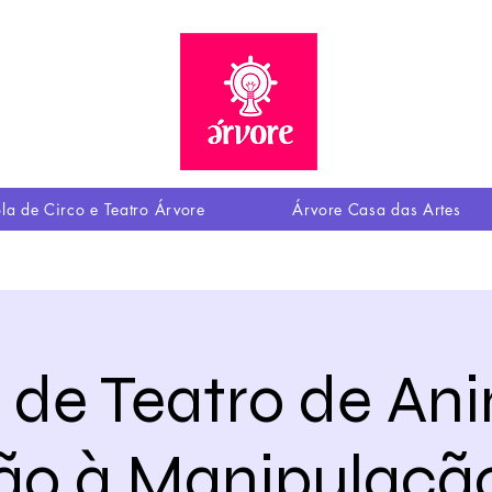
la de Circo e Teatro Árvore
Árvore Casa das Artes
a de Teatro de An
ção à Manipulação