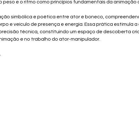
 o peso e o ritmo como princípios fundamentais da animação 
elação simbólica e poética entre ator e boneco, compreende
po e veículo de presença e energia. Essa prática estimula a 
precisão técnica, constituindo um espaço de descoberta criati
animação e no trabalho do ator-manipulador.
A