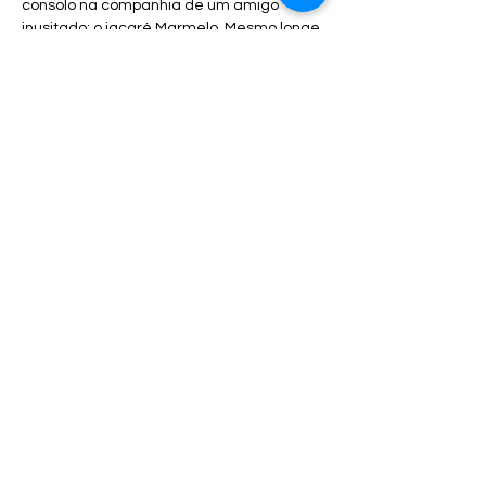
consolo na companhia de um amigo 
inusitado: o jacaré Marmelo. Mesmo longe 
das atribulações que vivia em seu país de 
origem, ela se vê no centro de um conflito 
entre o homem e a natureza.
Duração:
 50 minutos
Datas:
 4 e 5 de abril
Mostrar mais
Compartilhe esse evento
arvorecasadasartes@gmail.com